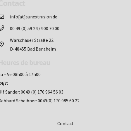
Contact
info[at]sunextrusion.de
00 49 (0) 59 24 / 900 70 00
Warschauer Straße 22
D-48455 Bad Bentheim
Heures de bureau
Lu – Ve 08h00 à 17h00
24/7:
Ulf Sander: 0049 (0) 170 964 56 03
Gebhard Scheibner: 0049(0) 170 985 60 22
Contact