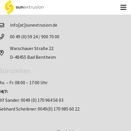
Kontakt
info[at]sunextrusion.de
00 49 (0) 59 24 / 900 70 00
Warschauer Straße 22
D-48455 Bad Bentheim
Bürozeiten
Mo. – Fr. 08:00 – 17:00 Uhr
24/7:
Ulf Sander: 0049 (0) 170 964 56 03
Gebhard Scheibner: 0049(0) 170 985 60 22