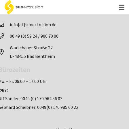
Kontakt
info[at]sunextrusion.de
00 49 (0) 59 24 / 900 70 00
Warschauer Straße 22
D-48455 Bad Bentheim
Bürozeiten
Mo. – Fr. 08:00 – 17:00 Uhr
24/7:
Ulf Sander: 0049 (0) 170 964 56 03
Gebhard Scheibner: 0049(0) 170 985 60 22